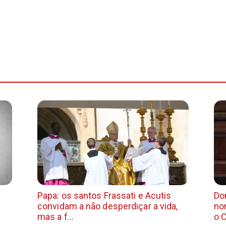
Papa: os santos Frassati e Acutis
Do
convidam a não desperdiçar a vida,
no
mas a f...
o 