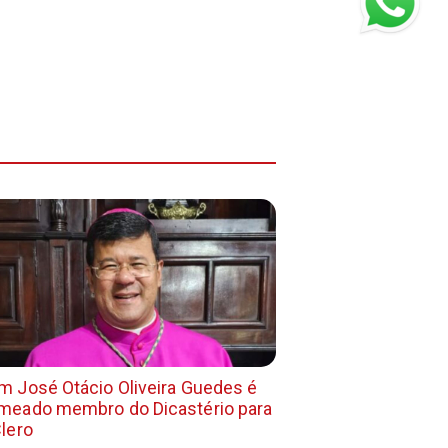
m José Otácio Oliveira Guedes é
meado membro do Dicastério para
Clero