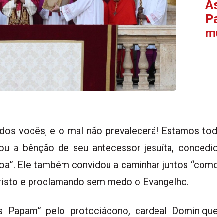
As
P
m
dos vocês, e o mal não prevalecerá! Estamos to
rdou a bênção de seu antecessor jesuíta, conced
oa”. Ele também convidou a caminhar juntos “como
s Cristo e proclamando sem medo o Evangelho.
 Papam” pelo protociácono, cardeal Dominiqu