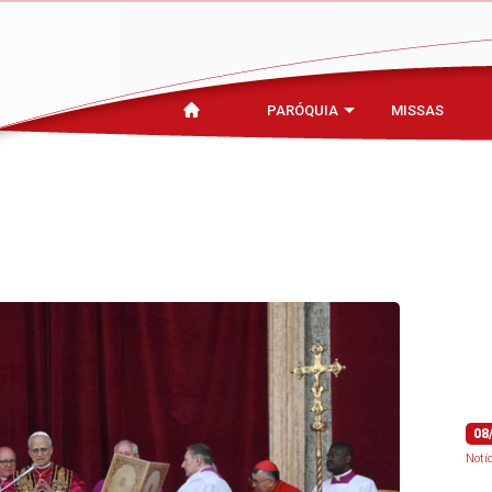
PARÓQUIA
MISSAS
08
Notí