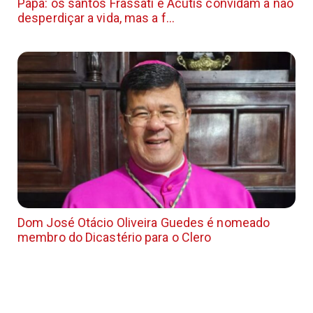
Papa: os santos Frassati e Acutis convidam a não
desperdiçar a vida, mas a f...
Dom José Otácio Oliveira Guedes é nomeado
membro do Dicastério para o Clero