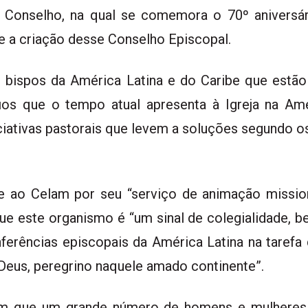
o Conselho, na qual se comemora o 70º aniversár
 a criação desse Conselho Episcopal.
bispos da América Latina e do Caribe que estão 
fios que o tempo atual apresenta à Igreja na Am
ciativas pastorais que levem a soluções segundo os
e ao Celam por seu “serviço de animação mission
que este organismo é “um sinal de colegialidade,
ferências episcopais da América Latina na tarefa
 Deus, peregrino naquele amado continente”.
 “em que um grande número de homens e mulheres