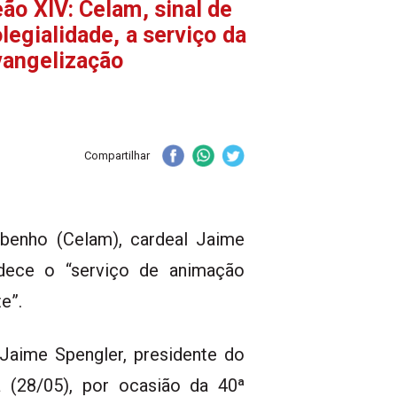
ão XIV: Celam, sinal de
legialidade, a serviço da
vangelização
Compartilhar
benho (Celam), cardeal Jaime
dece o “serviço de animação
e”.
Jaime Spengler, presidente do
a (28/05), por ocasião da 40ª