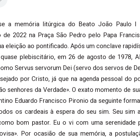
se a memória litúrgica do Beato João Paulo I 
o de 2022 na Praça São Pedro pelo Papa Franci
sua eleição ao pontificado. Após um conclave rapidí
uase plebiscitário, em 26 de agosto de 1978, Al
como Servus servorum Dei (servo dos servos de De
sejado por Cristo, já que na agenda pessoal do pont
 não senhores da Verdade». O exato momento de s
ntino Eduardo Francisco Pironio da seguinte forma
odos os cardeais à espera do seu sim. Seu sim a
como bom pastor. Eu o vi com uma serenidade p
rovisa». Por ocasião de sua memória, a postulaç