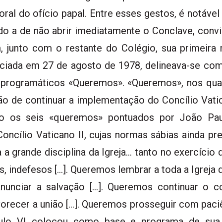
al do ofício papal. Entre esses gestos, é notáve
ido a de não abrir imediatamente o Conclave, conv
m, junto com o restante do Colégio, sua primei
nciada em 27 de agosto de 1978, delineava-se com
 programáticos «Queremos». «Queremos», nos quai
ão de continuar a implementação do Concílio Vatic
ão os seis «queremos» pontuados por João Pau
ncílio Vaticano II, cujas normas sábias ainda pr
 a grande disciplina da Igreja… tanto no exercício
s, indefesos […]. Queremos lembrar a toda a Igreja 
anunciar a salvação […]. Queremos continuar 
orecer a união […]. Queremos prosseguir com paci
ulo VI colocou como base e programa de sua 