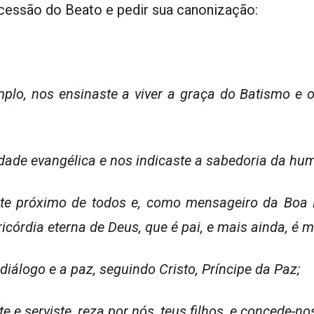
cessão do Beato e pedir sua canonização:
mplo, nos ensinaste a viver a graça do Batismo e 
idade evangélica e nos indicaste a sabedoria da hum
zeste próximo de todos e, como mensageiro da Boa
córdia eterna de Deus, que é pai, e mais ainda, é m
diálogo e a paz, seguindo Cristo, Príncipe da Paz;
e e serviste, reza por nós, teus filhos, e concede-n