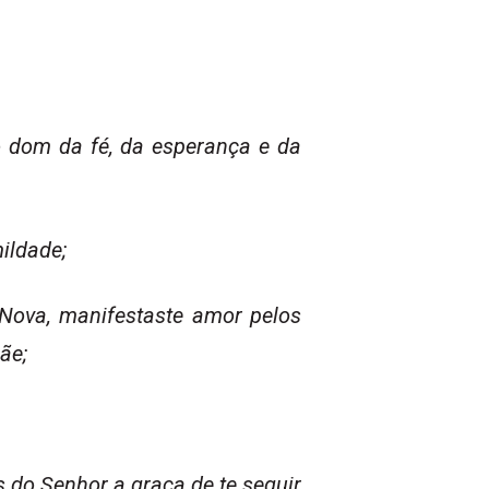
o dom da fé, da esperança e da
ildade;
 Nova, manifestaste amor pelos
ãe;
os do Senhor a graça de te seguir