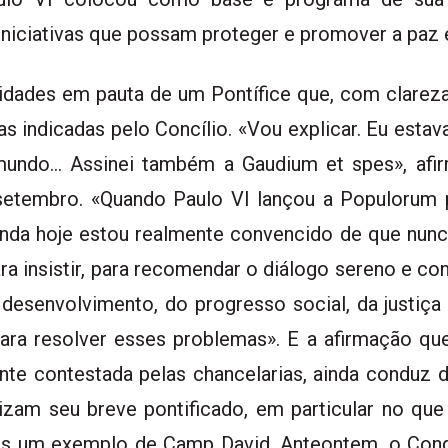
s iniciativas que possam proteger e promover a pa
dades em pauta de um Pontífice que, com clareza, p
as indicadas pelo Concílio. «Vou explicar. Eu esta
ndo… Assinei também a Gaudium et spes», afirm
etembro. «Quando Paulo VI lançou a Populorum p
Ainda hoje estou realmente convencido de que nunca
ara insistir, para recomendar o diálogo sereno e c
desenvolvimento, do progresso social, da justiça 
ara resolver esses problemas». E a afirmação qu
ente contestada pelas chancelarias, ainda conduz
izam seu breve pontificado, em particular no que 
 um exemplo de Camp David. Anteontem, o Con