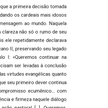
l que a primeira decisão tomada
idando os cardeais mais idosos
ra mensagem ao mundo. Naquela
 clareza não só o rumo de seu
s ele repetidamente declarava
ano II, preservando seu legado
lo I: «Queremos continuar na
ecisam ser levadas à conclusão
 das virtudes evangélicas quanto
que seu primeiro dever continua
o compromisso ecumênico… com
ência e firmeza naquele diálogo
ação pastoral […]. Queremos,