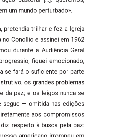
z em um mundo perturbado».
retendia trilhar e fez a Igreja
va no Concílio e assinei em 1962
ou durante a Audiência Geral
rogressio, fiquei emocionado,
 se fará o suficiente por parte
onstrutivo, os grandes problemas
e da paz; e os leigos nunca se
e segue — omitida nas edições
 diretamente aos compromissos
diz respeito à busca pela paz:
gresso americano irrompeu em