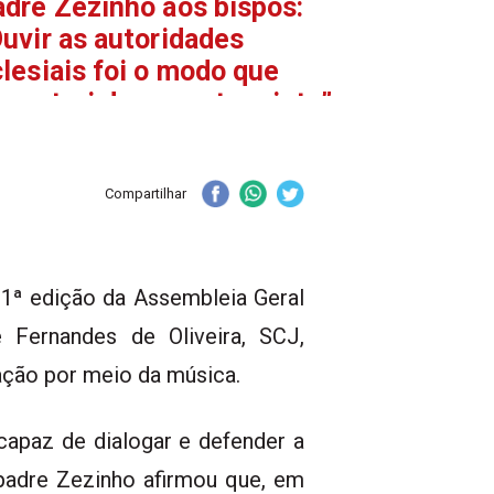
dre Zezinho aos bispos:
uvir as autoridades
lesiais foi o modo que
contrei de ser catequista”
Compartilhar
61ª edição da Assembleia Geral
 Fernandes de Oliveira, SCJ,
ação por meio da música.
capaz de dialogar e defender a
o padre Zezinho afirmou que, em