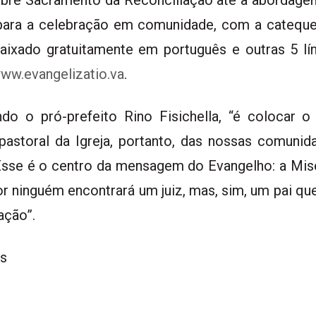
obre Sacramento da Reconciliação até a abordagem
para a celebração em comunidade, com a catequ
aixado gratuitamente em português e outras 5 lí
ww.evangelizatio.va
.
undo o pró-prefeito Rino Fisichella, “é colocar
astoral da Igreja, portanto, das nossas comunid
 Esse é o centro da mensagem do Evangelho: a Mis
r ninguém encontrará um juiz, mas, sim, um pai q
ação”.
ws