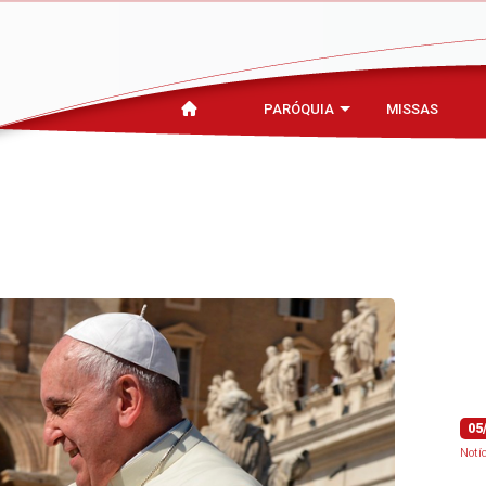
PARÓQUIA
MISSAS
05
Notí