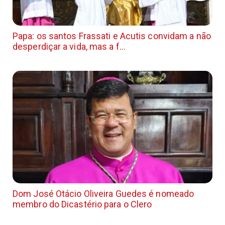
Papa: os santos Frassati e Acutis convidam a não
desperdiçar a vida, mas a f...
Dom José Otácio Oliveira Guedes é nomeado
membro do Dicastério para o Clero