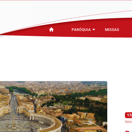
PARÓQUIA
MISSAS
17
Notí