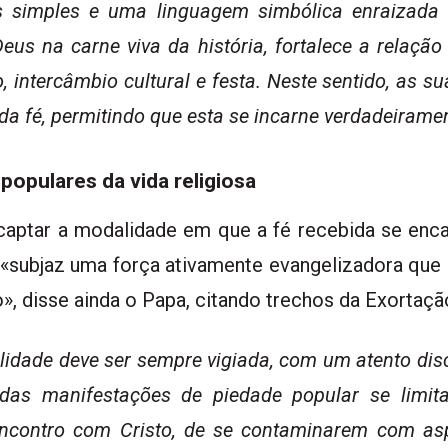
 simples e uma linguagem simbólica enraizada 
eus na carne viva da história, fortalece a relação
 intercâmbio cultural e festa. Neste sentido, as s
 fé, permitindo que esta se incarne verdadeirament
opulares da vida religiosa
captar a modalidade em que a fé recebida se enca
ela «subjaz uma força ativamente evangelizadora qu
o», disse ainda o Papa, citando trechos da Exortaçã
idade deve ser sempre vigiada, com um atento disc
 das manifestações de piedade popular se limit
encontro com Cristo, de se contaminarem com asp