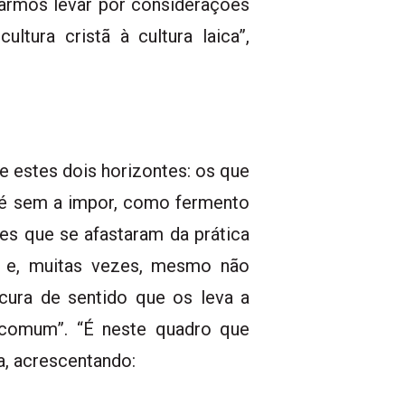
xarmos levar por considerações
tura cristã à cultura laica”,
e estes dois horizontes: os que
fé sem a impor, como fermento
s que se afastaram da prática
de e, muitas vezes, mesmo não
cura de sentido que os leva a
m comum”. “É neste quadro que
a, acrescentando: